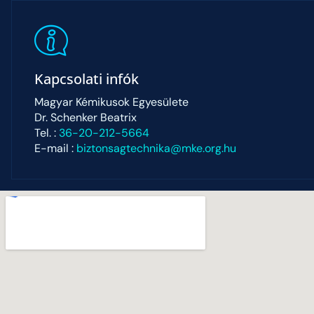
Kapcsolati infók
Magyar Kémikusok Egyesülete
Dr. Schenker Beatrix
Tel. :
36-20-212-5664
E-mail :
biztonsagtechnika@mke.org.hu