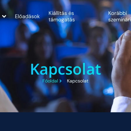
Kiállítás és
Korábbi
Előadások
támogatás
szeminár
Kapcsolat
Főoldal
Kapcsolat