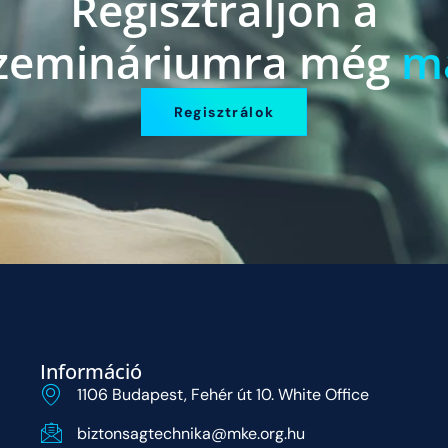
Regisztráljon a
zemináriumra még
m
Regisztrálok
Információ
1106 Budapest, Fehér út 10. White Office
biztonsagtechnika@mke.org.hu